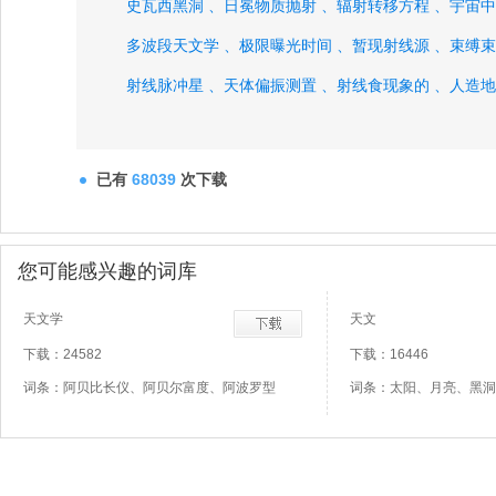
史瓦西黑洞 、
日冕物质抛射 、
辐射转移方程 、
宇宙中
多波段天文学 、
极限曝光时间 、
暂现射线源 、
束缚束
射线脉冲星 、
天体偏振测置 、
射线食现象的 、
人造地
双子型双星 、
正常施涡星系 、
几点相关函数 、
微波各
简略历书日期 、
低电离星系核 、
太阳极大使者、
已有
68039
次下载
您可能感兴趣的词库
天文学
天文
下载：24582
下载：16446
词条：阿贝比长仪、阿贝尔富度、阿波罗型
词条：太阳、月亮、黑洞