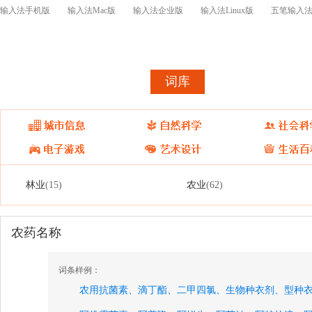
输入法手机版
输入法Mac版
输入法企业版
输入法Linux版
五笔输入
首页
皮肤
词库
皮肤表情开
林业
农业
(15)
(62)
农药名称
词条样例：
农用抗菌素、
滴丁酯、
二甲四氯、
生物种衣剂、
型种