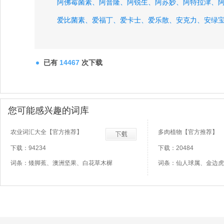
阿佛霉菌素、
阿普隆、
阿锐生、
阿苏妙、
阿特拉津、
爱比菌素、
爱福丁、
爱卡士、
爱乐散、
安克力、
安绿
已有
14467
次下载
您可能感兴趣的词库
农业词汇大全【官方推荐】
多肉植物【官方推荐】
下载：94234
下载：20484
词条：矮脚蕉、澳洲坚果、白花草木樨
词条：仙人球属、金边虎