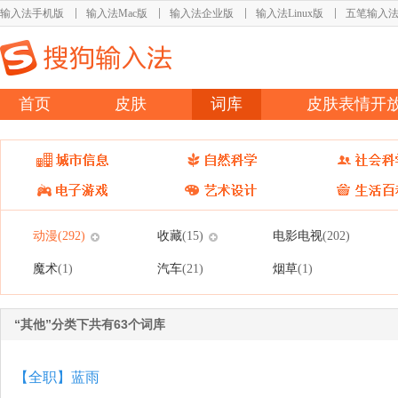
输入法手机版
输入法Mac版
输入法企业版
输入法Linux版
五笔输入
首页
皮肤
词库
皮肤表情开
动漫
收藏
电影电视
(292)
(15)
(202)
魔术
汽车
烟草
(1)
(21)
(1)
“其他”分类下共有63个词库
【全职】蓝雨