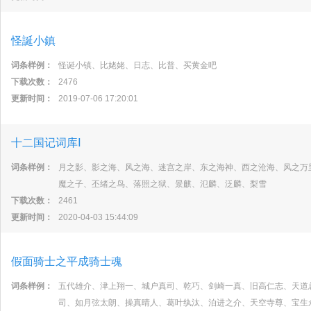
怪誕小鎮
词条样例：
怪诞小镇、比姥姥、日志、比普、买黄金吧
下载次数：
2476
更新时间：
2019-07-06 17:20:01
十二国记词库Ⅰ
词条样例：
月之影、影之海、风之海、迷宫之岸、东之海神、西之沧海、风之万
魔之子、丕绪之鸟、落照之狱、景麒、氾麟、泛麟、梨雪
下载次数：
2461
更新时间：
2020-04-03 15:44:09
假面骑士之平成骑士魂
词条样例：
五代雄介、津上翔一、城户真司、乾巧、剑崎一真、旧高仁志、天道
司、如月弦太朗、操真晴人、葛叶纨汰、泊进之介、天空寺尊、宝生