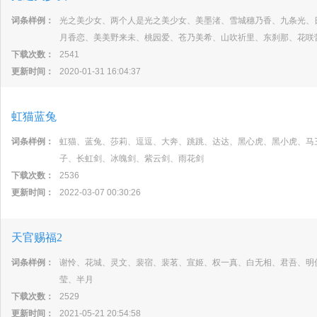
词条样例：
光之美少女、两个人是光之美少女、美墨渚、雪城穗乃香、九条光、
月香恋、美美野来未、桃园爱、苍乃美希、山吹祈里、东刹那、花咲
下载次数：
2541
更新时间：
2020-01-31 16:04:37
虹猫蓝兔
词条样例：
虹猫、蓝兔、莎莉、逗逗、大奔、跳跳、达达、黑心虎、黑小虎、马
子、长虹剑、冰魄剑、紫云剑、雨花剑
下载次数：
2536
更新时间：
2022-03-07 00:30:26
天官赐福2
词条样例：
谢怜、花城、灵文、裴宿、裴茗、宣姬、权一真、白无相、君吾、明
莹、半月
下载次数：
2529
更新时间：
2021-05-21 20:54:58