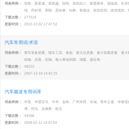
词条样例：
智跑、新君威、新凯越、悦翔、前四后八、新爱丽舍、福瑞迪、长安
域、昂科雷、英朗、思铂睿、钻豹、新捷达、前四后四、路虎揽胜、
下载次数：
277514
更新时间：
2010-12-02 17:47:52
汽车常用词/术语
词条样例：
整车装备质量、随车工具、备胎、最大总质量、最大装载质量、最大
前轴、后悬、后轴、最小离地间隙、满载、接近角
下载次数：
49222
更新时间：
2007-12-19 14:42:15
汽车频道专用词库
词条样例：
华普、华晨宝马、中华、金杯、广州本田、长城、青年云雀、华泰现
博、悍马、吉姆希、欧宝
下载次数：
44568
更新时间：
2008-01-11 14:42:54