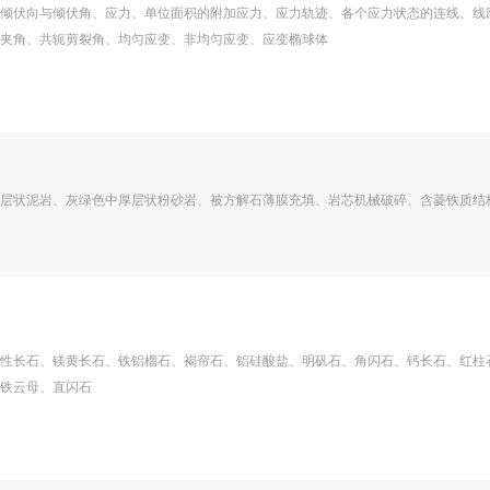
倾伏向与倾伏角、应力、单位面积的附加应力、应力轨迹、各个应力状态的连线、线
夹角、共轭剪裂角、均匀应变、非均匀应变、应变椭球体
层状泥岩、灰绿色中厚层状粉砂岩、被方解石薄膜充填、岩芯机械破碎、含菱铁质结
性长石、镁黄长石、铁铝榴石、褐帘石、铝硅酸盐、明矾石、角闪石、钙长石、红柱
铁云母、直闪石