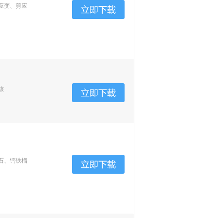
应变、剪应
核
石、钙铁榴