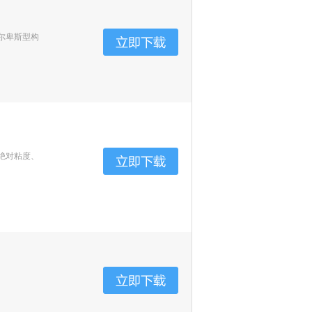
尔卑斯型构
绝对粘度、