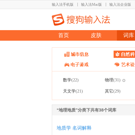
输入法手机版
输入法Mac版
输入法企业版
首页
皮肤
词库
数学
物理
(22)
(31)
天文学
其它
(21)
(29)
“地理地质”分类下共有38个词库
地质学 名词解释