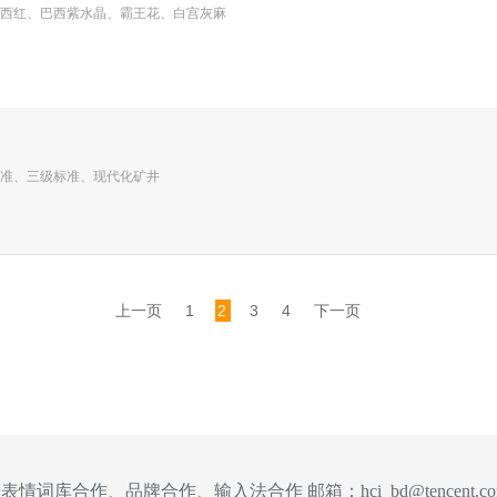
西红、巴西紫水晶、霸王花、白宫灰麻
准、三级标准、现代化矿井
上一页
1
2
3
4
下一页
表情词库合作、品牌合作、输入法合作 邮箱：
hci_bd@tencent.c