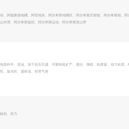
动、阿德莱德地槽、阿登地块、阿尔卑斯地槽区、阿尔卑斯式褶皱、阿尔卑斯相、阿
山作用、阿尔卑斯旋回、阿尔卑斯运动、阿尔卑斯造山带
地质科学、原油、地下岩石孔缝、可燃有机矿产、馏分、馏程、粘度值、动力粘度、
性、旋光性、凝析油、烃类气体
砾岩、应力