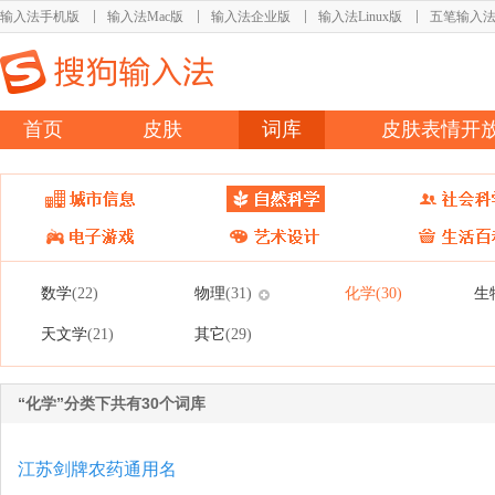
输入法手机版
输入法Mac版
输入法企业版
输入法Linux版
五笔输入
首页
皮肤
词库
皮肤表情开
数学
物理
化学
生
(22)
(31)
(30)
天文学
其它
(21)
(29)
“化学”分类下共有30个词库
江苏剑牌农药通用名