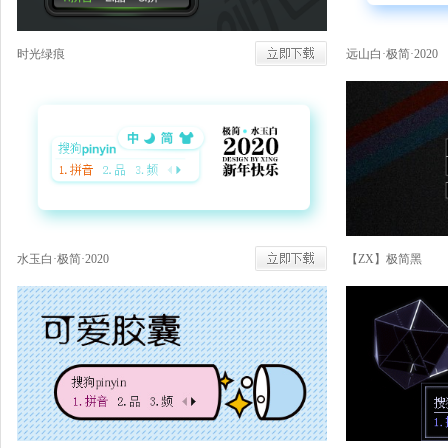
时光绿痕
远山白·极简·2020
水玉白·极简·2020
【ZX】极简黑