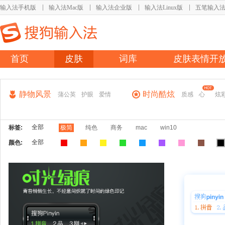
输入法手机版
输入法Mac版
输入法企业版
输入法Linux版
五笔输入
首页
皮肤
词库
皮肤表情开
静物风景
时尚酷炫
蒲公英
护眼
爱情
质感
心
炫
全部
标签:
极简
纯色
商务
mac
win10
全部
颜色: