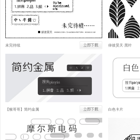
未完待续
倬彼昊天·黑叶
【猴哥哥】简约金属
白色卡片