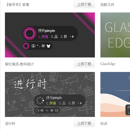
【猴哥哥】胶囊
炫酷几何
GlassEdge
紫红魅惑-数码诡计
进行时
轻诉