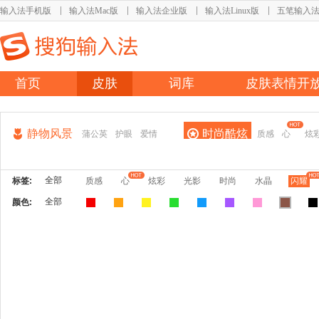
输入法手机版
输入法Mac版
输入法企业版
输入法Linux版
五笔输入
首页
皮肤
词库
皮肤表情开
静物风景
时尚酷炫
蒲公英
护眼
爱情
质感
心
炫
全部
标签:
质感
心
炫彩
光影
时尚
水晶
闪耀
全部
颜色: