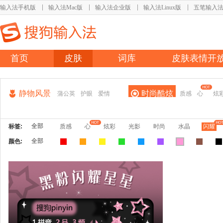
输入法手机版
输入法Mac版
输入法企业版
输入法Linux版
五笔输入
首页
皮肤
词库
皮肤表情开
静物风景
时尚酷炫
蒲公英
护眼
爱情
质感
心
炫
全部
标签:
质感
心
炫彩
光影
时尚
水晶
闪耀
全部
颜色: