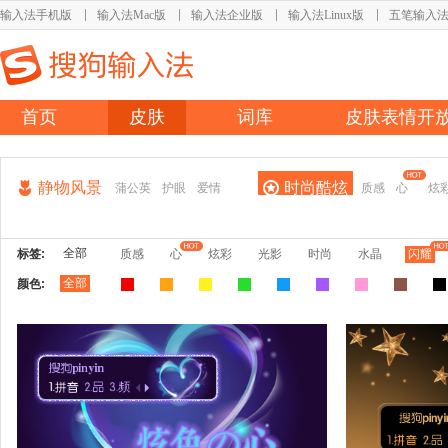
输入法手机版
输入法Mac版
输入法企业版
输入法Linux版
五笔输入
首页
皮肤
词库
皮肤表情开
静物风景
时尚酷炫
蒲公英
护眼
爱情
质感
心
炫
全部
标签:
质感
心
炫彩
光影
时尚
水晶
闪耀
全部
颜色: