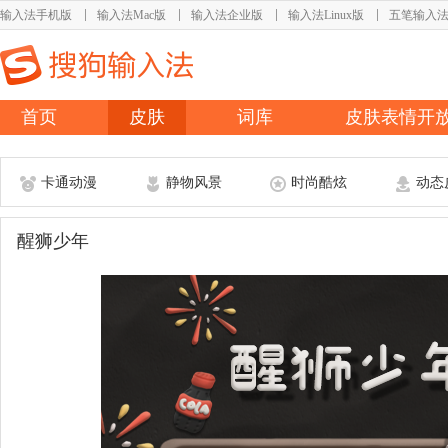
输入法手机版
输入法Mac版
输入法企业版
输入法Linux版
五笔输入
首页
皮肤
词库
皮肤表情开
卡通动漫
静物风景
时尚酷炫
动态
醒狮少年