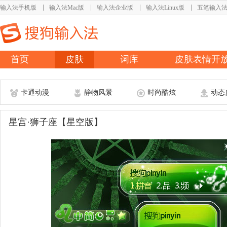
输入法手机版
输入法Mac版
输入法企业版
输入法Linux版
五笔输入
首页
皮肤
词库
皮肤表情开
卡通动漫
静物风景
时尚酷炫
动态
星宫·狮子座【星空版】