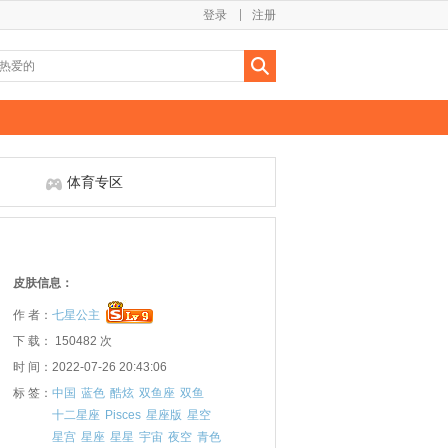
登录
注册
体育专区
皮肤信息：
作 者：
七星公主
下 载： 150482 次
时 间：2022-07-26 20:43:06
标 签：
中国
蓝色
酷炫
双鱼座
双鱼
十二星座
Pisces
星座版
星空
星宫
星座
星星
宇宙
夜空
青色