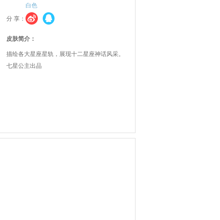
白色
分 享：
皮肤简介：
描绘各大星座星轨，展现十二星座神话风采。
七星公主出品