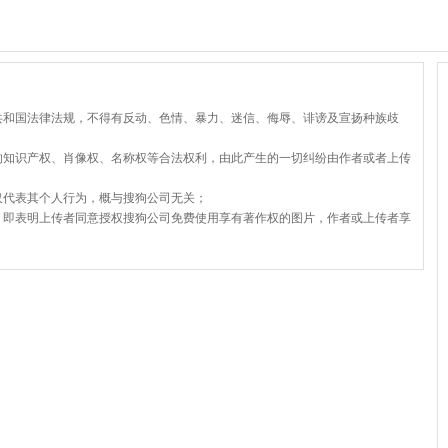
共和国法律法规，不得有反动、色情、暴力、迷信、侮辱、诽谤及宣扬种族歧
的知识产权、肖像权、名称权等合法权利，由此产生的一切纠纷由作者或者上传
仅代表其个人行为，概与搜狗公司无关；
，即表明上传者同意授权搜狗公司免费使用享有著作权的图片，作者或上传者享