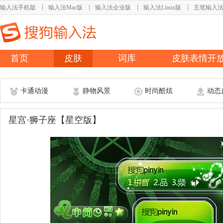
输入法手机版
输入法Mac版
输入法企业版
输入法Linux版
五笔输入
首页
皮肤
词库
皮肤表情开
卡通动漫
静物风景
时尚酷炫
动态
星宫·狮子座【星空版】