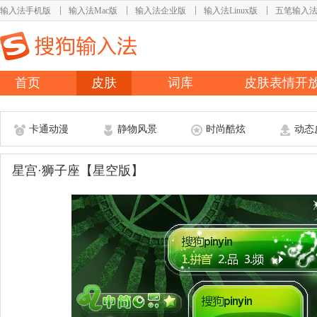
输入法手机版
输入法Mac版
输入法企业版
输入法Linux版
五笔输入
首页
皮肤
词库
皮肤表情开
卡通动漫
静物风景
时尚酷炫
动态
星宫·狮子座【星空版】