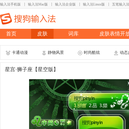
输入法手机版
输入法Mac版
输入法企业版
输入法Linux版
五笔输入
首页
皮肤
词库
皮肤表情开
卡通动漫
静物风景
时尚酷炫
动态
星宫·狮子座【星空版】