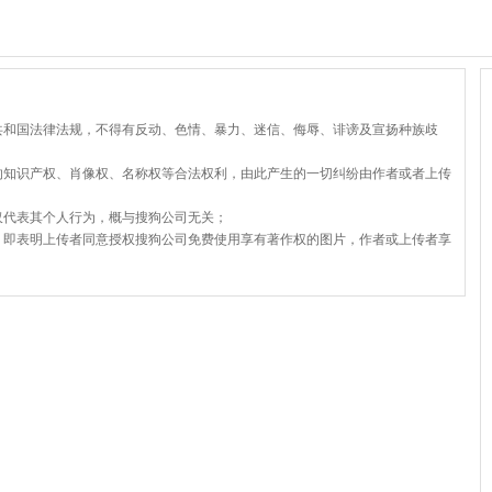
共和国法律法规，不得有反动、色情、暴力、迷信、侮辱、诽谤及宣扬种族歧
的知识产权、肖像权、名称权等合法权利，由此产生的一切纠纷由作者或者上传
仅代表其个人行为，概与搜狗公司无关；
，即表明上传者同意授权搜狗公司免费使用享有著作权的图片，作者或上传者享