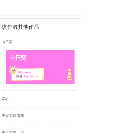
该作者其他作品
向日葵
爱心
王者荣耀-孙策
王者荣耀-大乔