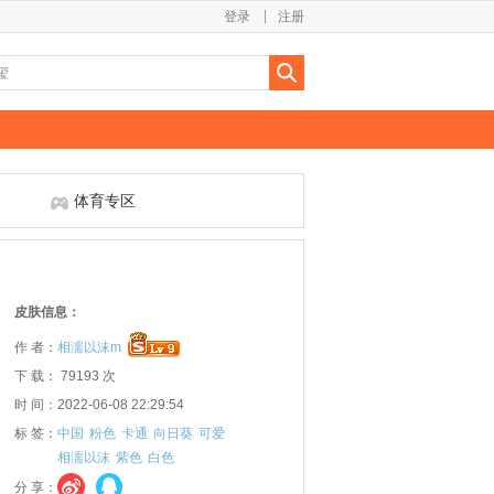
登录
注册
体育专区
皮肤信息：
作 者：
相濡以沫m
下 载： 79193 次
时 间：2022-06-08 22:29:54
标 签：
中国
粉色
卡通
向日葵
可爱
相濡以沫
紫色
白色
分 享：