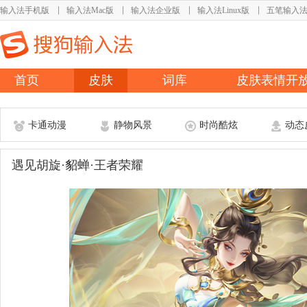
输入法手机版
输入法Mac版
输入法企业版
输入法Linux版
五笔输入
首页
皮肤
词库
皮肤表情开
卡通动漫
静物风景
时尚酷炫
动态
遇见胡旋·貂蝉·王者荣耀