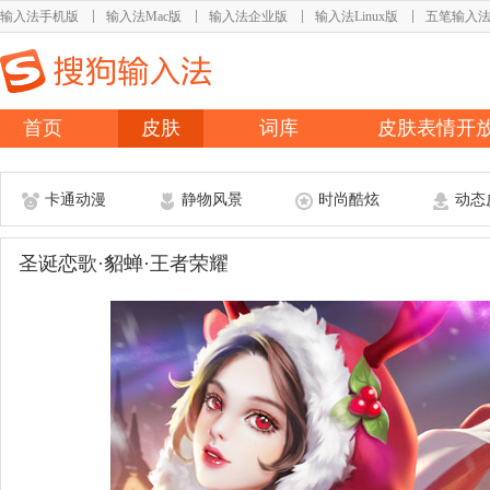
输入法手机版
输入法Mac版
输入法企业版
输入法Linux版
五笔输入
首页
皮肤
词库
皮肤表情开
卡通动漫
静物风景
时尚酷炫
动态
圣诞恋歌·貂蝉·王者荣耀