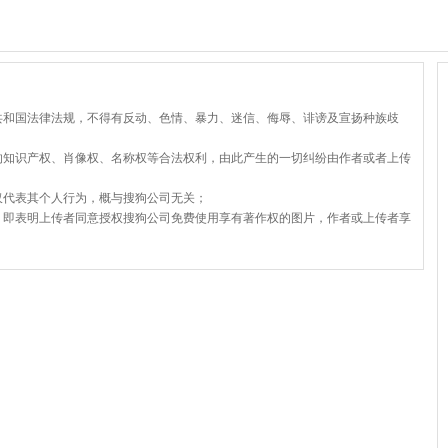
共和国法律法规，不得有反动、色情、暴力、迷信、侮辱、诽谤及宣扬种族歧
的知识产权、肖像权、名称权等合法权利，由此产生的一切纠纷由作者或者上传
仅代表其个人行为，概与搜狗公司无关；
，即表明上传者同意授权搜狗公司免费使用享有著作权的图片，作者或上传者享