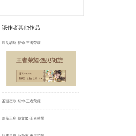
该作者其他作品
遇见胡旋·貂蝉·王者荣耀
圣诞恋歌·貂蝉·王者荣耀
蔷薇王座·蔡文姬·王者荣耀
祈雪灵祝·公孙离·王者荣耀