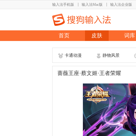
输入法手机版
输入法Mac版
输入法企业版
首页
皮肤
词库
卡通动漫
静物风景
蔷薇王座·蔡文姬·王者荣耀