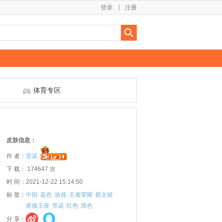
登录
注册
体育专区
皮肤信息：
作 者：
景诺
下 载： 174647 次
时 间：2021-12-22 15:14:50
标 签：
中国
蓝色
游戏
王者荣耀
蔡文姬
蔷薇王座
景诺
红色
黑色
分 享：