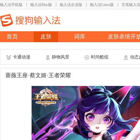
输入法手机版
输入法Mac版
输入法企业版
输入法Linux版
五笔输入
首页
皮肤
词库
皮肤表情开
卡通动漫
静物风景
时尚酷炫
动态
蔷薇王座·蔡文姬·王者荣耀