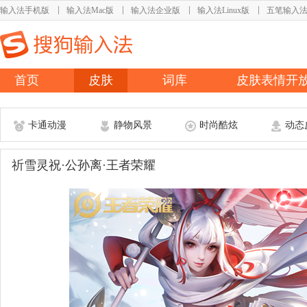
输入法手机版
输入法Mac版
输入法企业版
输入法Linux版
五笔输入
首页
皮肤
词库
皮肤表情开
卡通动漫
静物风景
时尚酷炫
动态
祈雪灵祝·公孙离·王者荣耀