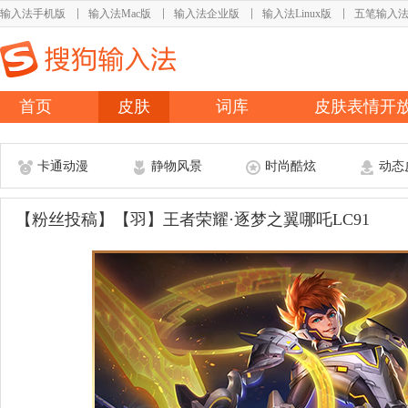
输入法手机版
输入法Mac版
输入法企业版
输入法Linux版
五笔输入
首页
皮肤
词库
皮肤表情开
卡通动漫
静物风景
时尚酷炫
动态
【粉丝投稿】【羽】王者荣耀·逐梦之翼哪吒LC91