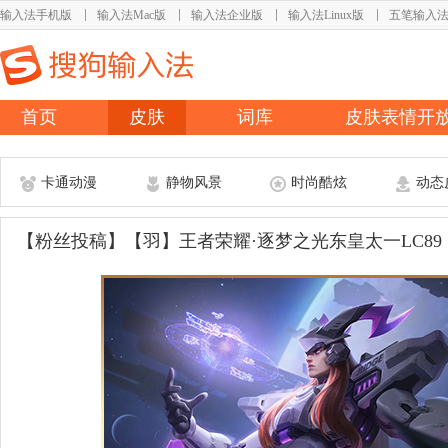
输入法手机版
输入法Mac版
输入法企业版
输入法Linux版
五笔输入
首页
皮肤
词库
皮肤表情开
卡通动漫
静物风景
时尚酷炫
动态
【粉丝投稿】【羽】王者荣耀·逐梦之光东皇太一LC89