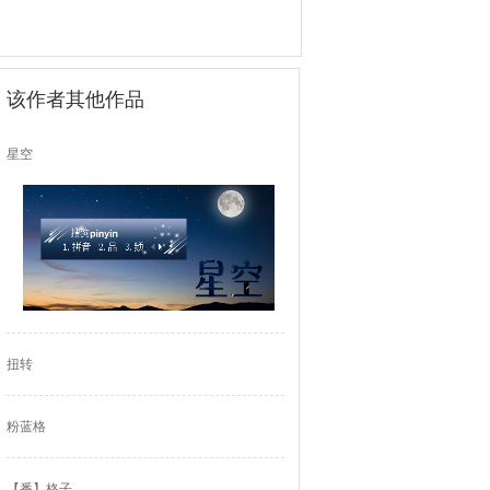
该作者其他作品
星空
扭转
粉蓝格
【番】格子