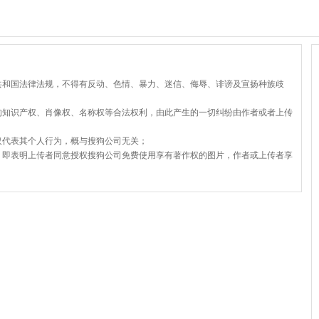
共和国法律法规，不得有反动、色情、暴力、迷信、侮辱、诽谤及宣扬种族歧
的知识产权、肖像权、名称权等合法权利，由此产生的一切纠纷由作者或者上传
仅代表其个人行为，概与搜狗公司无关；
，即表明上传者同意授权搜狗公司免费使用享有著作权的图片，作者或上传者享