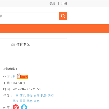
登录
注册
体育专区
皮肤信息：
作 者：
番
下 载： 53998 次
时 间：2019-08-27 17:25:53
标 签：
中国
蓝色
静物
自然
风景
天空
黑夜
星星
黑色
灰色
分 享：