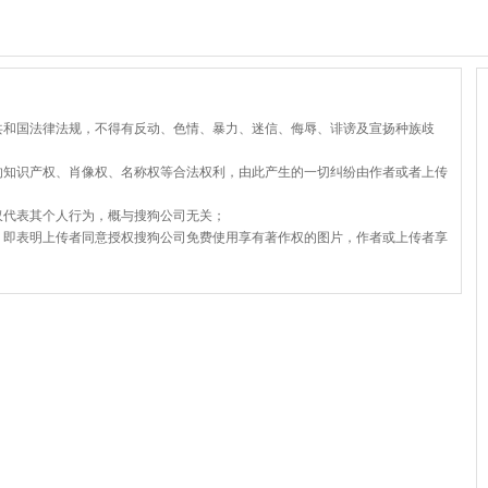
共和国法律法规，不得有反动、色情、暴力、迷信、侮辱、诽谤及宣扬种族歧
的知识产权、肖像权、名称权等合法权利，由此产生的一切纠纷由作者或者上传
仅代表其个人行为，概与搜狗公司无关；
，即表明上传者同意授权搜狗公司免费使用享有著作权的图片，作者或上传者享