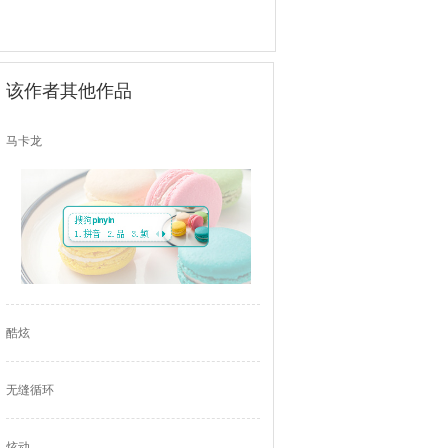
该作者其他作品
马卡龙
酷炫
无缝循环
炫动