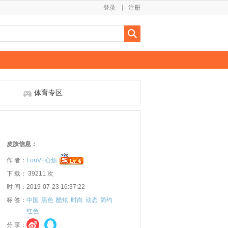
登录
注册
体育专区
皮肤信息：
作 者：
LonVF心烦
下 载： 39211 次
时 间：2019-07-23 16:37:22
标 签：
中国
黑色
酷炫
时尚
动态
简约
红色
分 享：