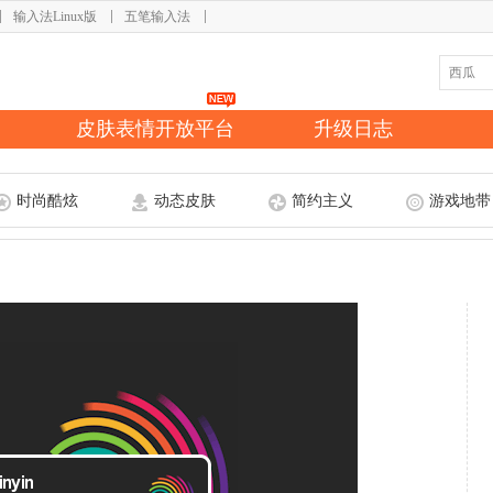
输入法Linux版
五笔输入法
皮肤表情开放平台
升级日志
时尚酷炫
动态皮肤
简约主义
游戏地带