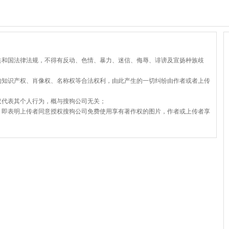
共和国法律法规，不得有反动、色情、暴力、迷信、侮辱、诽谤及宣扬种族歧
的知识产权、肖像权、名称权等合法权利，由此产生的一切纠纷由作者或者上传
仅代表其个人行为，概与搜狗公司无关；
，即表明上传者同意授权搜狗公司免费使用享有著作权的图片，作者或上传者享