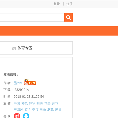
登录
注册
体育专区
皮肤信息：
作 者：
墨竹V
下 载： 232919 次
时 间：2018-01-23 21:22:54
标 签：
中国
紫色
静物
唯美
花朵
莲花
中国风
竹子
墨竹
白色
灰色
黑色
分 享：