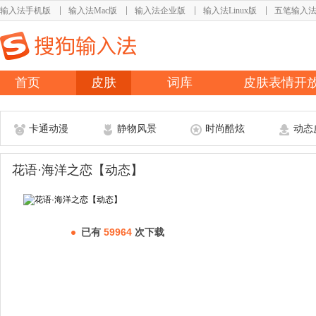
输入法手机版
输入法Mac版
输入法企业版
输入法Linux版
五笔输入
首页
皮肤
词库
皮肤表情开
卡通动漫
静物风景
时尚酷炫
动态
花语·海洋之恋【动态】
已有
59964
次下载