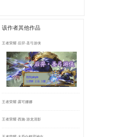
该作者其他作品
王者荣耀·后羿·圣弓游侠
王者荣耀·露可娜娜
王者荣耀·西施·游龙清影
王者荣耀·大乔白鹤梁神女