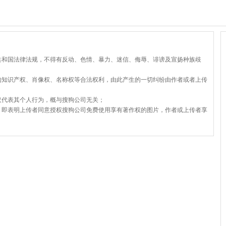
共和国法律法规，不得有反动、色情、暴力、迷信、侮辱、诽谤及宣扬种族歧
的知识产权、肖像权、名称权等合法权利，由此产生的一切纠纷由作者或者上传
仅代表其个人行为，概与搜狗公司无关；
，即表明上传者同意授权搜狗公司免费使用享有著作权的图片，作者或上传者享