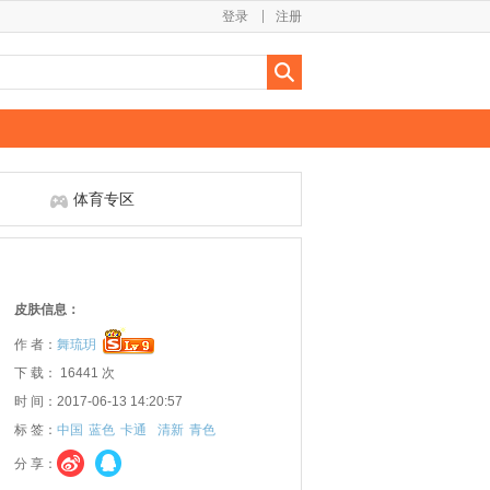
登录
注册
体育专区
皮肤信息：
作 者：
舞琉玥
下 载： 16441 次
时 间：2017-06-13 14:20:57
标 签：
中国
蓝色
卡通
清新
青色
分 享：