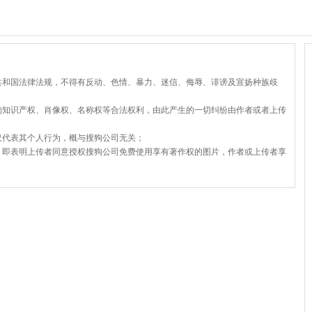
共和国法律法规，不得有反动、色情、暴力、迷信、侮辱、诽谤及宣扬种族歧
的知识产权、肖像权、名称权等合法权利，由此产生的一切纠纷由作者或者上传
仅代表其个人行为，概与搜狗公司无关；
，即表明上传者同意授权搜狗公司免费使用享有著作权的图片，作者或上传者享