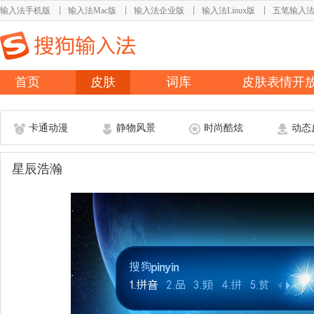
输入法手机版
输入法Mac版
输入法企业版
输入法Linux版
五笔输入
首页
皮肤
词库
皮肤表情开
卡通动漫
静物风景
时尚酷炫
动态
星辰浩瀚