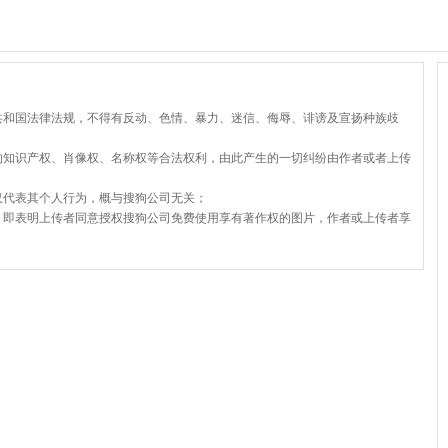
共和国法律法规，不得有反动、色情、暴力、迷信、侮辱、诽谤及宣扬种族歧
的知识产权、肖像权、名称权等合法权利，由此产生的一切纠纷由作者或者上传
仅代表其个人行为，概与搜狗公司无关；
，即表明上传者同意授权搜狗公司免费使用享有著作权的图片，作者或上传者享