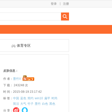
登录
注册
体育专区
皮肤信息：
作 者：
墨竹V
下 载： 243248 次
时 间：2015-08-19 23:17:42
标 签：
中国
蓝色
简约
win10
扁平
时尚
简洁
大气
竹子
墨竹
白色
黑色
分 享：