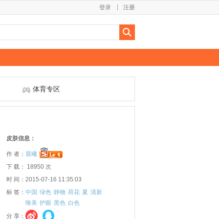
登录
注册
体育专区
皮肤信息：
作 者：
晨曦
下 载： 18950 次
时 间：2015-07-16 11:35:03
标 签：
中国
绿色
静物
荷花
夏
清新
唯美
护眼
黑色
白色
分 享：