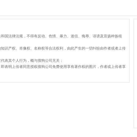
共和国法律法规，不得有反动、色情、暴力、迷信、侮辱、诽谤及宣扬种族歧
的知识产权、肖像权、名称权等合法权利，由此产生的一切纠纷由作者或者上传
仅代表其个人行为，概与搜狗公司无关；
，即表明上传者同意授权搜狗公司免费使用享有著作权的图片，作者或上传者享