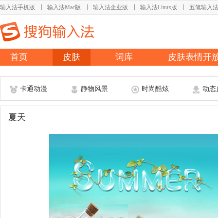
输入法手机版
输入法Mac版
输入法企业版
输入法Linux版
五笔输入
首页
皮肤
词库
皮肤表情开
卡通动漫
静物风景
时尚酷炫
动态
夏天