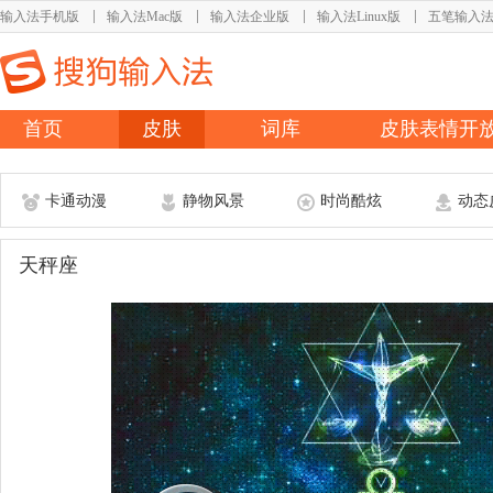
输入法手机版
输入法Mac版
输入法企业版
输入法Linux版
五笔输入
首页
皮肤
词库
皮肤表情开
卡通动漫
静物风景
时尚酷炫
动态
天秤座