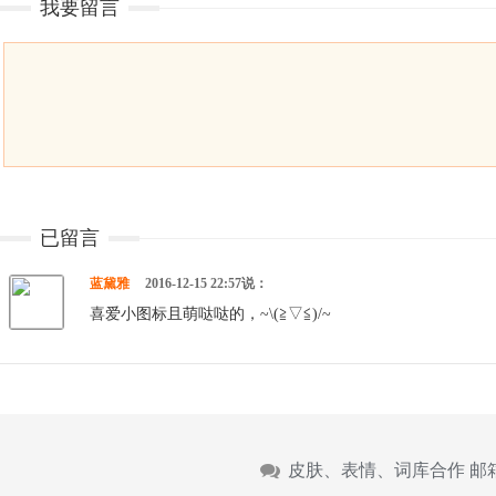
我要留言
已留言
蓝黛雅
2016-12-15 22:57说：
喜爱小图标且萌哒哒的，~\(≧▽≦)/~
皮肤、表情、词库合作 邮