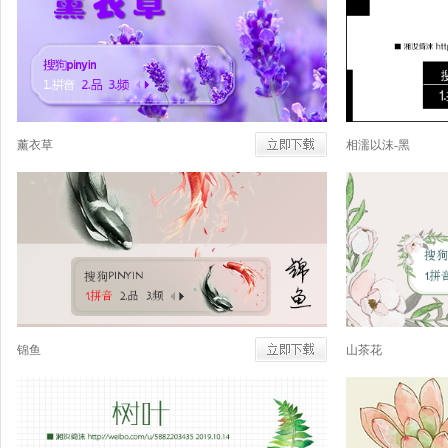
薰衣草
相濡以沫-黑
锦鱼
山茶花