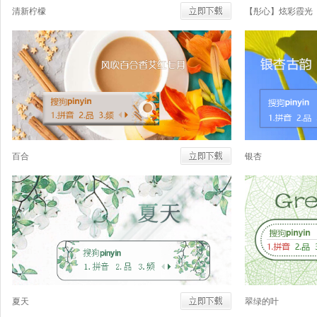
清新柠檬
【彤心】炫彩霞光
百合
银杏
夏天
翠绿的叶