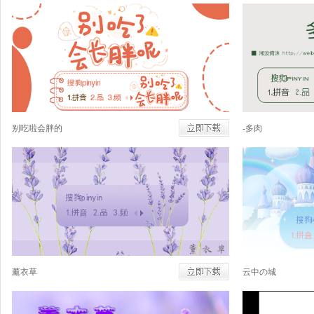
别吃啦会胖的
-多肉
薰衣草
云中の城