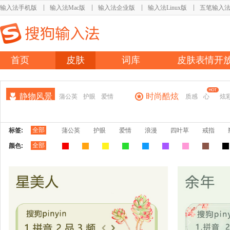
输入法手机版
输入法Mac版
输入法企业版
输入法Linux版
五笔输入
首页
皮肤
词库
皮肤表情开
静物风景
时尚酷炫
蒲公英
护眼
爱情
质感
心
炫
全部
标签:
蒲公英
护眼
爱情
浪漫
四叶草
戒指
全部
颜色: