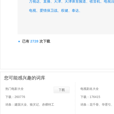
万视达、
直播、
天津、
天津体育频道、
收音机、
电视
电视、
爱情保卫战、
权健、
泰达、
已有
2728
次下载
您可能感兴趣的词库
热门电影大全
电视剧名大全
下载：260776
下载：176415
词条：建国大业、狼灾记、赤裸特工
词条：花千骨、华胥引、