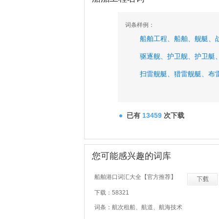
词条样例：
船舶工程、
船舶、
舰艇、
驱逐舰、
护卫舰、
护卫艇
扫雷舰艇、
猎雷舰艇、
布
已有
13459
次下载
您可能感兴趣的词库
船舶港口词汇大全【官方推荐】
下载：58321
词条：航次租船、航道、航海技术