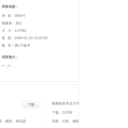
词条信息：
词 条：3560个
创建者：蒲公
大 小：137482
更 新：2008-01-24 10:00:18
版 本：第1个版本
词库简介：
=^_^=
船舶轮机专业大字典
下载：10768
军、舵机、发讯器
词条：主机、辅机、副机、曲轴、凸轮