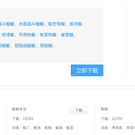
战斗舰艇、
水面战斗舰艇、
航空母舰、
巡洋舰、
、
猎潜艇、
导弹快艇、
鱼雷快艇、
破雷舰、
雷舰艇、
登陆战舰艇、
登陆舰、
船舶专业
船舶
下载：15283
下载：11759
词条：船厂、船东、船舱、船籍、船首
词条：李柏君、李伯