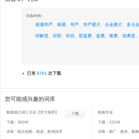
词条样例：
南通华严、
南通、
华严、
华严磨片、
合金磨片、
多元
叩解度、
叩前、
叩后、
双盘磨、
盘磨、
锥磨、
游离度
已有
6761
次下载
您可能感兴趣的词库
船舶港口词汇大全【官方推荐】
船舶专业
下载：58246
下载：15249
词条：航次租船、航道、航海技术
词条：船厂、船东、船舱