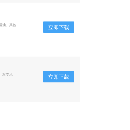
滑油、其他
、双支承