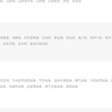
积、沉砂池、沉砂含水率、沉砂量、沉砂密度、澄清、澄清池
需氧量、溶解氧、化学需氧量、石油类、重金属、营运期、施工期、海洋工程、海岸
、安全浮箱、安全闸、板条式输送机
沉淀池、污水处理成套设备、气浮设备、油水分离设备、曝气设备、污泥处理设备、
设备、电渗析设备、反渗透设备、离子交换设备、除氧设备