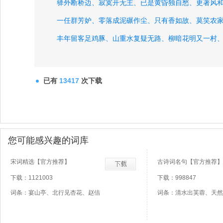
驿外断桥边、
寂寞开无主、
已是黄昏独自愁、
更著风
一任群芳妒、
零落成泥碾作尘、
只有香如故、
莫笑农
丰年留客足鸡豚、
山重水复疑无路、
柳暗花明又一村
铁马冰河入梦来、
死去元知万事空、
但悲不见九州同
家祭无忘告乃翁、
风卷江湖雨暗村、
已有
13417
次下载
您可能感兴趣的词库
宋词精选【官方推荐】
古诗词名句【官方推荐】
下载：1121003
下载：998847
词条：宴山亭、北行见杏花、赵佶
词条：清水出芙蓉、天然