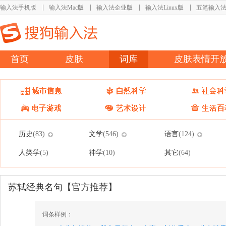
输入法手机版
输入法Mac版
输入法企业版
输入法Linux版
五笔输入
首页
皮肤
词库
皮肤表情开
历史
文学
语言
(83)
(546)
(124)
人类学
神学
其它
(5)
(10)
(64)
苏轼经典名句【官方推荐】
词条样例：