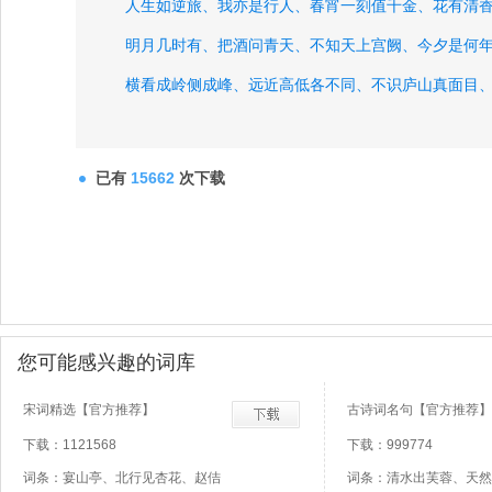
人生如逆旅、
我亦是行人、
春宵一刻值千金、
花有清
明月几时有、
把酒问青天、
不知天上宫阙、
今夕是何
横看成岭侧成峰、
远近高低各不同、
不识庐山真面目
人生如梦、
一尊还酹江月、
水光潋滟晴方好、
山色空
欲把西湖比西子、
淡妆浓抹总相宜、
云海天涯两渺茫
已有
15662
次下载
您可能感兴趣的词库
宋词精选【官方推荐】
古诗词名句【官方推荐】
下载：1121568
下载：999774
词条：宴山亭、北行见杏花、赵佶
词条：清水出芙蓉、天然