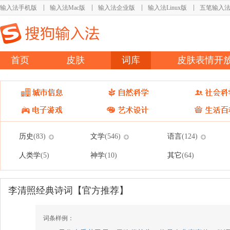
输入法手机版
输入法Mac版
输入法企业版
输入法Linux版
五笔输入
首页
皮肤
词库
皮肤表情开
历史
文学
语言
(83)
(546)
(124)
人类学
神学
其它
(5)
(10)
(64)
李清照经典诗词【官方推荐】
词条样例：