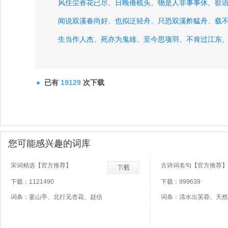
风住尘香花已尽、
日晚倦梳头、
物是人非事事休、
欲
闻说双溪春尚好、
也拟泛轻舟、
只恐双溪舴艋舟、
载
生当作人杰、
死亦为鬼雄、
至今思项羽、
不肯过江东
沉醉不知归路、
兴尽晚回舟、
误入藕花深处、
争渡争
昨夜雨疏风骤、
已有
19129
次下载
您可能感兴趣的词库
宋词精选【官方推荐】
古诗词名句【官方推荐】
下载：1121490
下载：999639
词条：宴山亭、北行见杏花、赵佶
词条：清水出芙蓉、天然