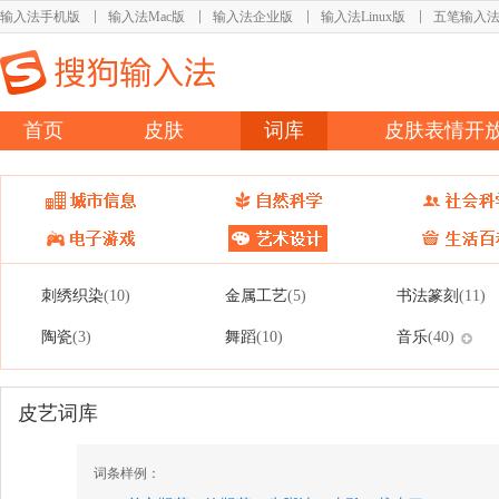
输入法手机版
输入法Mac版
输入法企业版
输入法Linux版
五笔输入
首页
皮肤
词库
皮肤表情开
刺绣织染
金属工艺
书法篆刻
(10)
(5)
(11)
陶瓷
舞蹈
音乐
(3)
(10)
(40)
皮艺词库
词条样例：