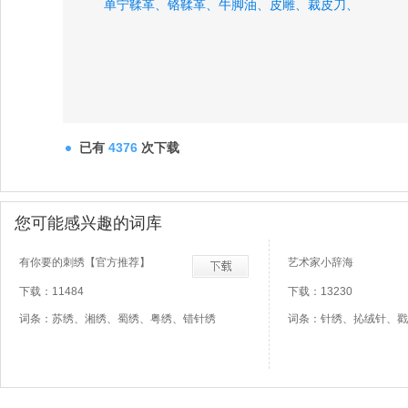
单宁鞣革、
铬鞣革、
牛脚油、
皮雕、
裁皮刀、
已有
4376
次下载
您可能感兴趣的词库
有你要的刺绣【官方推荐】
艺术家小辞海
下载：11484
下载：13230
词条：苏绣、湘绣、蜀绣、粤绣、错针绣
词条：针绣、抋绒针、戳