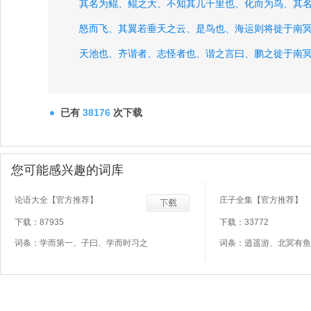
其名为鲲、
鲲之大、
不知其几千里也、
化而为鸟、
其
怒而飞、
其翼若垂天之云、
是鸟也、
海运则将徙于南
天池也、
齐谐者、
志怪者也、
谐之言曰、
鹏之徙于南
抟扶摇而上者九万里、
去以六月息者也、
已有
38176
次下载
您可能感兴趣的词库
论语大全【官方推荐】
庄子全集【官方推荐】
下载：87935
下载：33772
词条：学而第一、子曰、学而时习之
词条：逍遥游、北冥有鱼