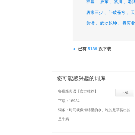
神墓 、
辰东 、
紫川 、
老猪
唐家三少 、
斗破苍穹 、
天
萧潜 、
武动乾坤 、
吞灭业
已有
5139
次下载
您可能感兴趣的词库
鲁迅经典语【官方推荐】
下载：18934
词条：时间就像海绵里的水、吃的是草挤出的
是牛奶