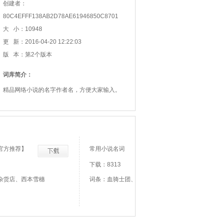
创建者：
80C4EFFF138AB2D78AE61946850C8701
大 小：10948
更 新：2016-04-20 12:22:03
版 本：第2个版本
词库简介：
精品网络小说的名字作者名，方便大家输入。
官方推荐】
常用小说名词
下载：8313
杂货店、西本雪穗
词条：血骑士团、欧阳宇、慕容晨