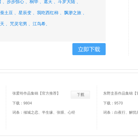
 、
步步惊心 、
桐华 、
遮天 、
斗罗大陆 、
蚕土豆 、
星辰变 、
我吃西红柿 、
飘渺之旅 、
天 、
咒灵宅男 、
江鸟希、
张爱玲作品集锦【官方推荐】
东野圭吾作品集锦【
下载：9804
下载：9570
词条：倾城之恋、半生缘、张煐、心经
词条：白夜行、解忧