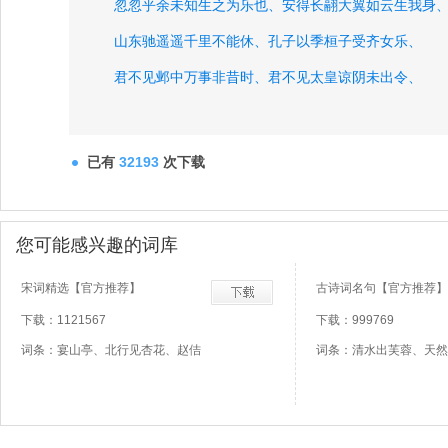
忽忽乎余未知生之为乐也、
安得长翮大翼如云生我身
山东驰遥遥千里不能休、
孔子以季桓子受齐女乐、
君不见邺中万事非昔时、
君不见太皇谅阴未出令、
君不见金城帝业汉家有、
本词云将乖比翼隔天端、
本词云朝履霜兮采晨寒、
忆昨夹钟之吕初吹灰、
使我
已有
32193
次下载
三年不见兮使我心苦、
三年不见兮使我生忧、
考不明
剑与我俱变化归黄泉、
汉室将衰兮四夷不宾、
古琴操
您可能感兴趣的词库
不能千里百里入淮流、
烝民不忧兮谁者知、
宋词精选【官方推荐】
古诗词名句【官方推荐】
下载：1121567
下载：999769
词条：宴山亭、北行见杏花、赵佶
词条：清水出芙蓉、天然