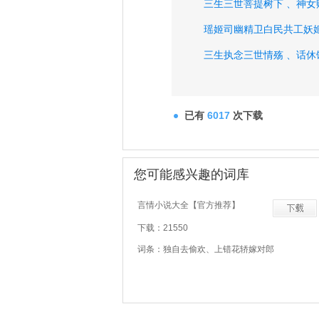
三生三世菩提树下 、
神女
瑶姬司幽精卫白民共工妖姬
三生执念三世情殇 、
话休
方命 、
勿为 、
着甚要紧 
枕上绸繆 、
煞甚凄凉 、
殷
已有
6017
次下载
您可能感兴趣的词库
言情小说大全【官方推荐】
下载：21550
词条：独自去偷欢、上错花轿嫁对郎