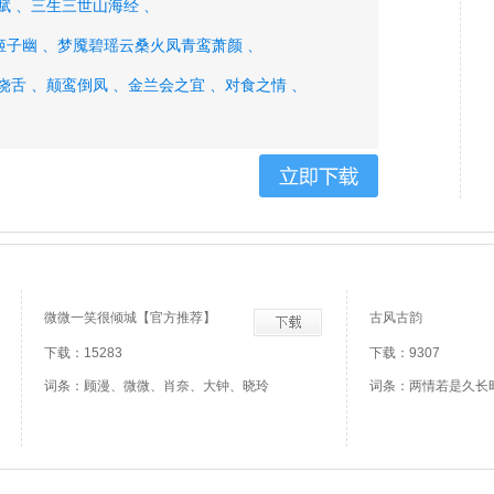
赋 、
三生三世山海经 、
子幽 、
梦魇碧瑶云桑火凤青鸾萧颜 、
饶舌 、
颠鸾倒凤 、
金兰会之宜 、
对食之情 、
、
三杯清液 、
两盏淡茶 、
倒得个清净自在 、
实人家、
微微一笑很倾城【官方推荐】
古风古韵
下载：15283
下载：9307
词条：顾漫、微微、肖奈、大钟、晓玲
词条：两情若是久长