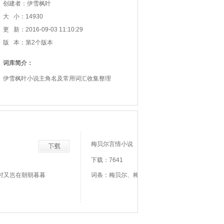
创建者：伊雪枫叶
大 小：14930
更 新：2016-09-03 11:10:29
版 本：第2个版本
词库简介：
伊雪枫叶小说主角名及常用词汇收集整理
梅贝尔言情小说
下载：7641
时又岂在朝朝暮暮
词条：梅贝尔、梅贝儿、撒野有理