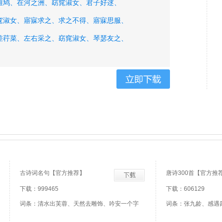
雎鸠、
在河之洲、
窈窕淑女、
君子好逑、
窕淑女、
寤寐求之、
求之不得、
寤寐思服、
差荇菜、
左右采之、
窈窕淑女、
琴瑟友之、
古诗词名句【官方推荐】
唐诗300首【官方推
下载：999465
下载：606129
词条：清水出芙蓉、天然去雕饰、吟安一个字
词条：张九龄、感遇