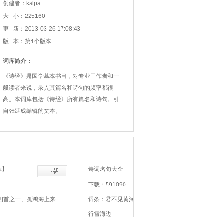
创建者：kalpa
大 小：225160
更 新：2013-03-26 17:08:43
版 本：第4个版本
词库简介：
《诗经》是国学基本书目，对专业工作者和一
般读者来说，录入其篇名和诗句的频率都很
高。本词库包括《诗经》所有篇名和诗句。引
自张延成编辑的文本。
荐】
诗词名句大全
下载：591090
四首之一、孤鸿海上来
词条：君不见黄河之水天上来、君不见走马川
行雪海边