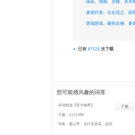
国风、
周南、
关雎、
关关
参差荇菜、
左右流之、
窈
悠哉悠哉、
辗转反侧、
参
已有
87122
次下载
您可能感兴趣的词库
宋词精选【官方推荐】
下载：1121368
词条：宴山亭、北行见杏花、赵佶